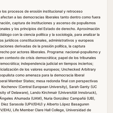
los procesos de erosión institucional y retroceso
afectan a las democracias liberales tanto dentro como fuera
mación, captura de instituciones y ascenso de populismos
onales y los principios del Estado de derecho. Aproximación
diálogo con la ciencia política y la sociología, para analizar la
 jurídicos constitucionales, administrativos y europeos
taciones derivadas de la presión política, la captura
derecho por actores iliberales. Programa: nacional-populismo y
en contexto de crisis democrática; papel de los tribunales
emocrática; independencia judicial en tiempos inciertos;
dicialización de los valores europeos; Unchecked Arbitrary
 populista como amenaza para la democracia liberal
iberal Member States; mesa redonda final con perspectivas
ry Kochenov (Central European University), Sarah Ganty (UC
ity of Delaware), Lando Kirchmair (Universität Innsbruck),
ia Ángeles Ahumada (UAM), Nuria González Campañá (UB),
l Díez Sarasola (UPV/EHU) y Alberto López Basaguren
V/EHU, Life Member Clare Hall College, Universidad de