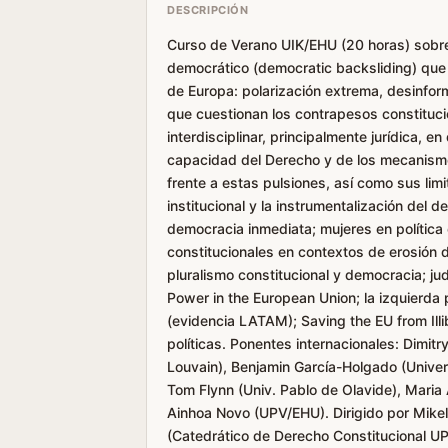
DESCRIPCIÓN
Curso de Verano UIK/EHU (20 horas) sobre 
democrático (democratic backsliding) que 
de Europa: polarización extrema, desinfor
que cuestionan los contrapesos constituci
interdisciplinar, principalmente jurídica, en 
capacidad del Derecho y de los mecanismos
frente a estas pulsiones, así como sus limi
institucional y la instrumentalización del 
democracia inmediata; mujeres en política 
constitucionales en contextos de erosión d
pluralismo constitucional y democracia; ju
Power in the European Union; la izquierda
(evidencia LATAM); Saving the EU from Ill
políticas. Ponentes internacionales: Dimit
Louvain), Benjamin García-Holgado (Univers
Tom Flynn (Univ. Pablo de Olavide), Mar
Ainhoa Novo (UPV/EHU). Dirigido por Mike
(Catedrático de Derecho Constitucional UP