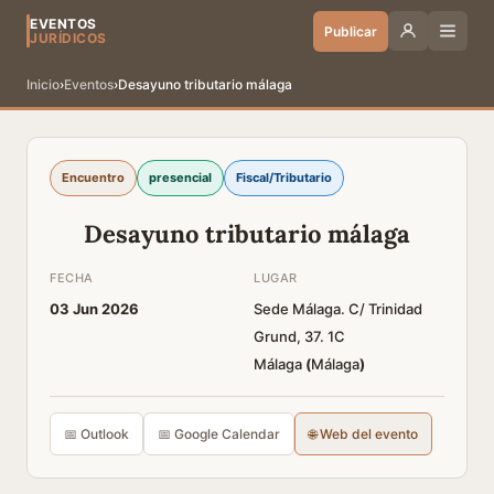
EVENTOS
Publicar
JURÍDICOS
Inicio
›
Eventos
›
Desayuno tributario málaga
Encuentro
presencial
Fiscal/Tributario
Desayuno tributario málaga
FECHA
LUGAR
03 Jun 2026
Sede Málaga. C/ Trinidad
Grund, 37. 1C
Málaga
(
Málaga
)
📅 Outlook
📅 Google Calendar
🌐 Web del evento