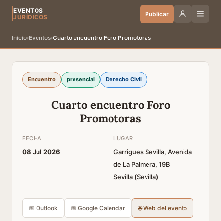
EVENTOS
Publicar
JURÍDICOS
Inicio
›
Eventos
›
Cuarto encuentro Foro Promotoras
Encuentro
presencial
Derecho Civil
Cuarto encuentro Foro
Promotoras
FECHA
LUGAR
08 Jul 2026
Garrigues Sevilla, Avenida
de La Palmera, 19B
Sevilla
(
Sevilla
)
📅 Outlook
📅 Google Calendar
🌐 Web del evento