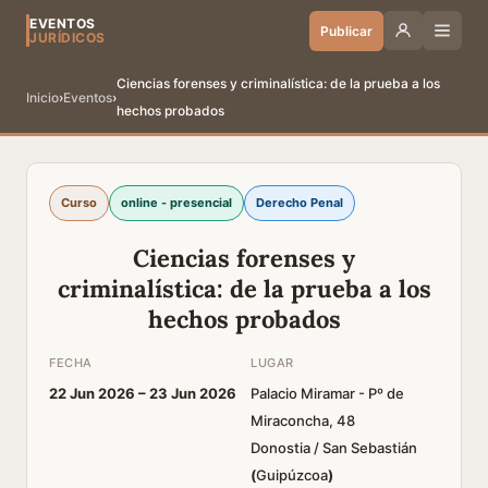
EVENTOS
Publicar
JURÍDICOS
Ciencias forenses y criminalística: de la prueba a los
Inicio
›
Eventos
›
hechos probados
Curso
online - presencial
Derecho Penal
Ciencias forenses y
criminalística: de la prueba a los
hechos probados
FECHA
LUGAR
22 Jun 2026 –
23 Jun 2026
Palacio Miramar - Pº de
Miraconcha, 48
Donostia / San Sebastián
(
Guipúzcoa
)