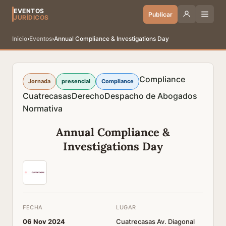
EVENTOS
Publicar
JURÍDICOS
Inicio
›
Eventos
›
Annual Compliance & Investigations Day
Compliance
Jornada
presencial
Compliance
Cuatrecasas
Derecho
Despacho de Abogados
Normativa
Annual Compliance &
Investigations Day
FECHA
LUGAR
06 Nov 2024
Cuatrecasas Av. Diagonal