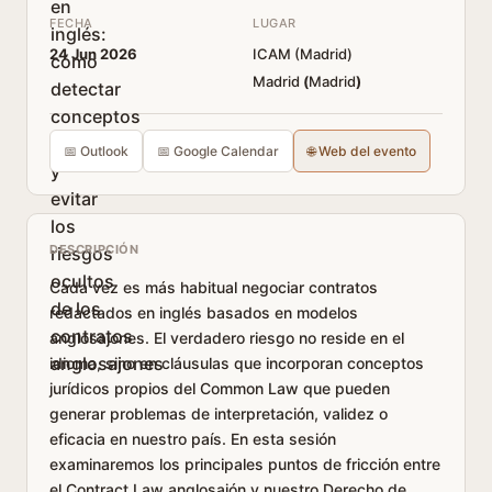
FECHA
LUGAR
24 Jun 2026
ICAM (Madrid)
Madrid
(
Madrid
)
📅 Outlook
📅 Google Calendar
🌐 Web del evento
DESCRIPCIÓN
Cada vez es más habitual negociar contratos
redactados en inglés basados en modelos
anglosajones. El verdadero riesgo no reside en el
idioma, sino en cláusulas que incorporan conceptos
jurídicos propios del Common Law que pueden
generar problemas de interpretación, validez o
eficacia en nuestro país. En esta sesión
examinaremos los principales puntos de fricción entre
el Contract Law anglosajón y nuestro Derecho de