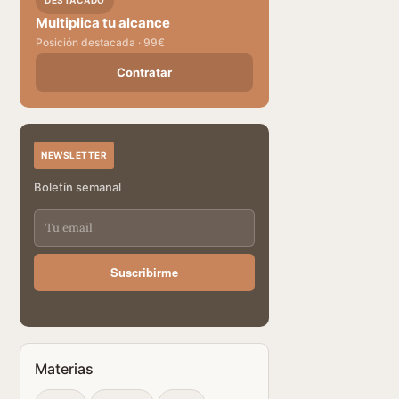
DESTACADO
Multiplica tu alcance
Posición destacada · 99€
Contratar
NEWSLETTER
Boletín semanal
Suscribirme
Materias