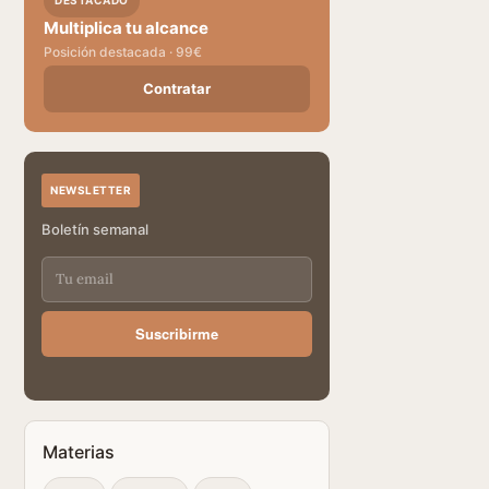
DESTACADO
Multiplica tu alcance
Posición destacada · 99€
Contratar
NEWSLETTER
Boletín semanal
Suscribirme
Materias