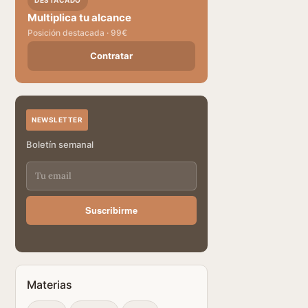
DESTACADO
Multiplica tu alcance
Posición destacada · 99€
Contratar
NEWSLETTER
Boletín semanal
Suscribirme
Materias