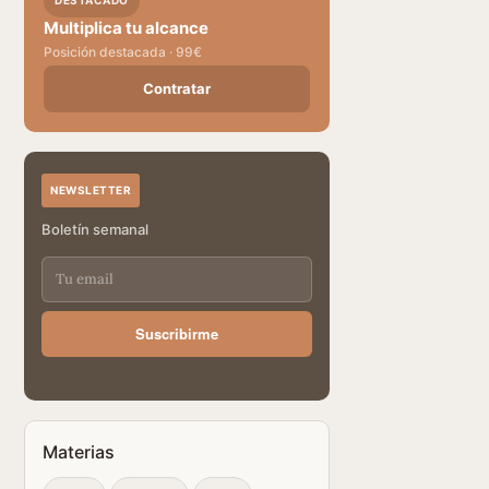
DESTACADO
Multiplica tu alcance
Posición destacada · 99€
Contratar
NEWSLETTER
Boletín semanal
Suscribirme
Materias