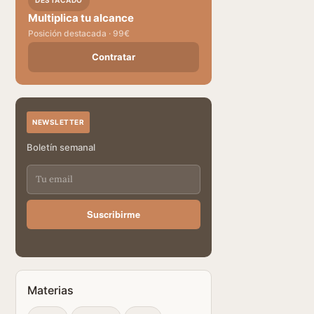
DESTACADO
Multiplica tu alcance
Posición destacada · 99€
Contratar
NEWSLETTER
Boletín semanal
Suscribirme
Materias