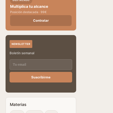
DESTACADO
Multiplica tu alcance
Posición destacada · 99€
Contratar
NEWSLETTER
Boletín semanal
Suscribirme
Materias