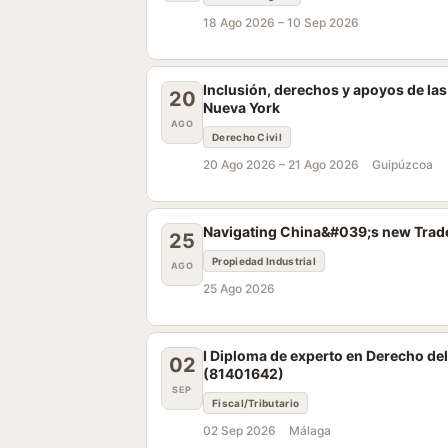
18 Ago 2026 –
10 Sep 2026
Inclusión, derechos y apoyos de la
20
Nueva York
AGO
Derecho Civil
20 Ago 2026 –
21 Ago 2026
Guipúzcoa
Navigating China&#039;s new Trade
25
Propiedad Industrial
AGO
25 Ago 2026
I Diploma de experto en Derecho del
02
(81401642)
SEP
Fiscal/Tributario
02 Sep 2026
Málaga